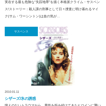
実在する最も危険な“失踪地帯"を描く本格派クライム・サスペン
ス!ストーリー：殺人課の刑事として日々捜査に明け暮れるマイ
ク(サム・ワーシントン)は血の気が…
サスペンス
2010.01.11
シザーズ/氷の誘惑
憶えのないトラウマから、男性を拒み続けてきたヒロインに襲い