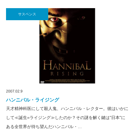
サスペンス
2007.02.9
ハンニバル・ライジング
天才精神科医にして殺人鬼、ハンニバル・レクター。彼はいかに
して≪誕生=ライジング≫したのか？その謎を解く鍵は"日本"に
ある全世界が待ち望んだハンニバル・…