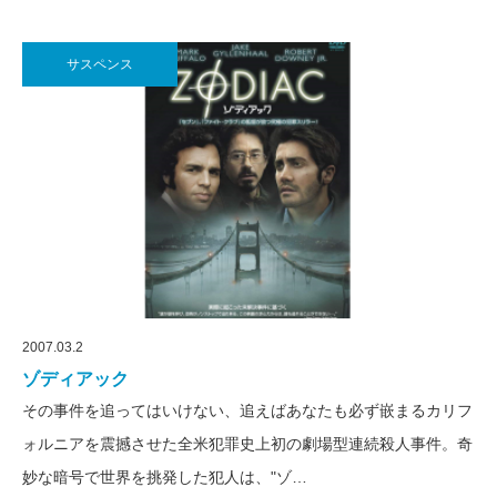
サスペンス
2007.03.2
ゾディアック
その事件を追ってはいけない、追えばあなたも必ず嵌まるカリフ
ォルニアを震撼させた全米犯罪史上初の劇場型連続殺人事件。奇
妙な暗号で世界を挑発した犯人は、"ゾ…