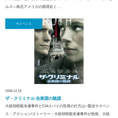
ルス―南北アメリカの国境近く…
サスペンス
2008.12.19
ザ・クリミナル 合衆国の陰謀
大統領暗殺未遂事件とCIAスパイの告発の行方は─緊迫サスペン
ス・アクション!ストーリー：大統領暗殺未遂事件が勃発。大統