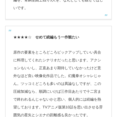
編を、青銅聖闘士残り3人を、なんとしても観せてほし
いです。
★★★★☆
せめて続編もう一作観たい
原作の要素をところどころピックアップしていい具合
に料理してくれたシナリオだったと思います。アクシ
ョンもいいし、正直あまり期待していなかったけど意
外なほど良い映像化作品でした。幻魔拳オシャレじゃ
ん。ツッコミどころも多いのは異論なしですが、この
圧縮加減なら、順調にいけば三作目あたりで十二宮ま
で終われるんじゃないかと思い、個人的には続編を熱
望しております。TVアニメ版第10話を思い出させる雰
囲気の星矢とシエナの距離感も良かったです。