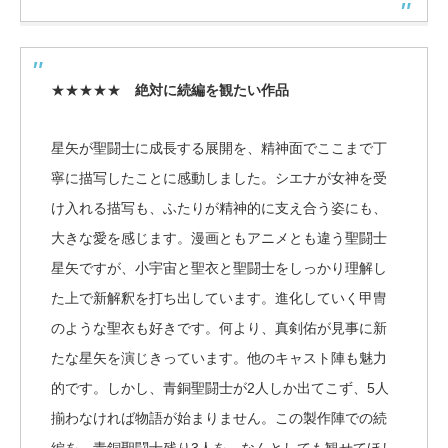
★★★★★
絶対に続編を観たい作品
星矢が聖闘士に成長する展開を、精神面でここまで丁
寧に描写したことに感動しました。シエナが女神を受
け入れる描写も、ふたりが精神的に支え合う姿にも、
大きな愛を感じます。漫画ともアニメとも違う聖闘士
星矢ですが、小宇宙と聖衣と聖闘士をしっかり理解し
た上で新解釈を打ち出しています。進化していく甲冑
のような聖衣も好きです。何より、真剣佑が見事に新
たな星矢を演じきっています。他のキャスト陣も魅力
的です。しかし、青銅聖闘士が2人しか出てこず、5人
揃わなければ物語が始まりません。この製作陣での続