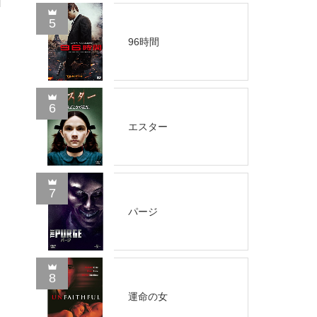
5
96時間
6
エスター
7
パージ
8
運命の女