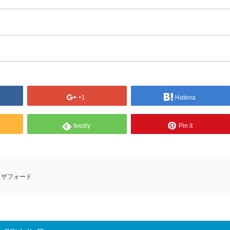
+1
Hatena
feedly
Pin it
ラザフォード