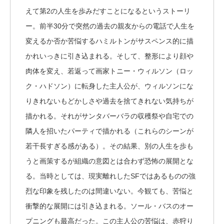
えて第2の人生を歩みだすことになるというストーリ
ー。前半30分で突然の過去の親友からの電話で人生を
変えるか否か苦悩するハミルトンがサスペンス的に描
かれいっきに引き込まれる。そして、整形により顔や
肉体を変え、若返って画家トニー・ウィルソン（ロッ
ク・ハドソン）に転身した主人公が、ウィルソンにな
りきれないもどかしさや過去を捨てきれない気持ちが
描かれる。それがサンタバーバラの収穫祭や自宅での
隣人を招いたパーティで描かれる（これらのシーンが
若干長すぎる感がある）。その結果、別の人生を歩も
うと画策するが組織の意図とは合わず恐怖の展開とな
る。当時としては、現実離れしたSFではあるものの強
烈な印象を残したのは間違いない。今観ても、苦悩と
衝撃的な展開には引き込まれる。ソール・バスのオー
プニングも最高だった。この主人公の苦悩は、赤狩り