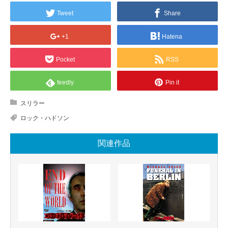
Tweet
Share
+1
Hatena
Pocket
RSS
feedly
Pin it
スリラー
ロック・ハドソン
関連作品