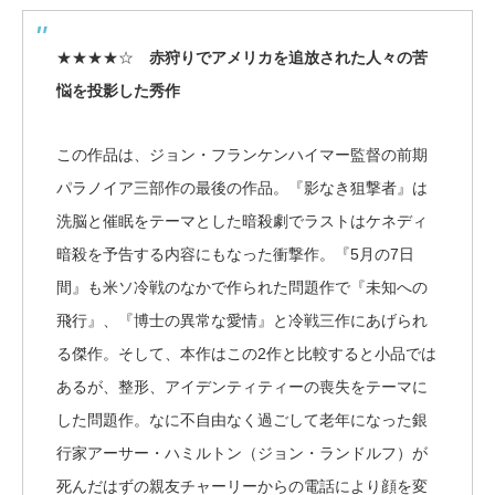
★★★★☆
赤狩りでアメリカを追放された人々の苦
悩を投影した秀作
この作品は、ジョン・フランケンハイマー監督の前期
パラノイア三部作の最後の作品。『影なき狙撃者』は
洗脳と催眠をテーマとした暗殺劇でラストはケネディ
暗殺を予告する内容にもなった衝撃作。『5月の7日
間』も米ソ冷戦のなかで作られた問題作で『未知への
飛行』、『博士の異常な愛情』と冷戦三作にあげられ
る傑作。そして、本作はこの2作と比較すると小品では
あるが、整形、アイデンティティーの喪失をテーマに
した問題作。なに不自由なく過ごして老年になった銀
行家アーサー・ハミルトン（ジョン・ランドルフ）が
死んだはずの親友チャーリーからの電話により顔を変