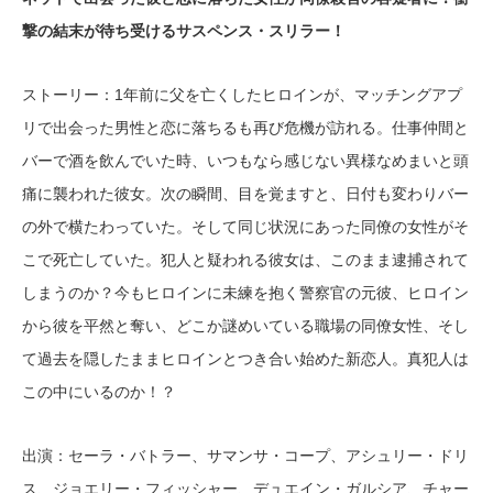
撃の結末が待ち受けるサスペンス・スリラー！
ストーリー：1年前に父を亡くしたヒロインが、マッチングアプ
リで出会った男性と恋に落ちるも再び危機が訪れる。仕事仲間と
バーで酒を飲んでいた時、いつもなら感じない異様なめまいと頭
痛に襲われた彼女。次の瞬間、目を覚ますと、日付も変わりバー
の外で横たわっていた。そして同じ状況にあった同僚の女性がそ
こで死亡していた。犯人と疑われる彼女は、このまま逮捕されて
しまうのか？今もヒロインに未練を抱く警察官の元彼、ヒロイン
から彼を平然と奪い、どこか謎めいている職場の同僚女性、そし
て過去を隠したままヒロインとつき合い始めた新恋人。真犯人は
この中にいるのか！？
出演：セーラ・バトラー、サマンサ・コープ、アシュリー・ドリ
ス、ジョエリー・フィッシャー、デュエイン・ガルシア、チャー