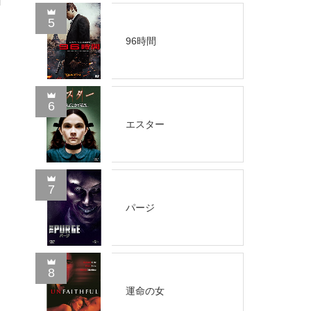
5
96時間
う
6
エスター
7
パージ
8
運命の女