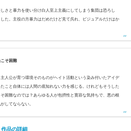
優しさと暴力を使い分け白人至上主義にしてしまう集団は恐ろし
ました。主役の方暴力はだめだけど見て呉れ、ビジュアルだけはか
換こそ困難
。主人公が育つ環境そのものがヘイト活動という染み付いたアイデ
得たこと自体には人間の底知れない力を感じる。けれどもそうした
こそ困難なのでは？あらゆる人が包摂性と寛容な気持ちで、悪の根
気がしてならない。
作品の詳細