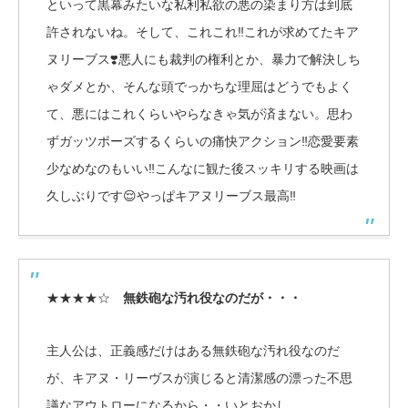
といって黒幕みたいな私利私欲の悪の染まり方は到底
許されないね。そして、これこれ‼️これが求めてたキア
ヌリーブス❣️悪人にも裁判の権利とか、暴力で解決しち
ゃダメとか、そんな頭でっかちな理屈はどうでもよく
て、悪にはこれくらいやらなきゃ気が済まない。思わ
ずガッツポーズするくらいの痛快アクション‼️恋愛要素
少なめなのもいい‼️こんなに観た後スッキリする映画は
久しぶりです😌やっぱキアヌリーブス最高‼️
★★★★☆
無鉄砲な汚れ役なのだが・・・
主人公は、正義感だけはある無鉄砲な汚れ役なのだ
が、キアヌ・リーヴスが演じると清潔感の漂った不思
議なアウトローになるから・・いとおかし。