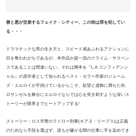
善と悪が交差するフェイク・シティー、この街は罪を犯してい
る・・・
ドラマチックな男の生き方と、スピード感あふれるアクションに
目を奪われがちであるが、本作品が超一流のクライム・サスペン
スであることは間違いない。それは脚本を『L.A.コンフィデンシ
ャル』の原作者として知られるベスト・セラー作家のジェーム
ズ・エルロイが手掛けているからこそ。欲望と虚飾に満ちた街、
ロサンゼルを舞台にエルロイならでは心を突き刺すような深いス
トーリーが限界までヒートアップする!
ストーリー：ロス市警のラドロー刑事(キアヌ・リーブス)は正義
のためなら手段を選ばず、誰もが嫌がる闇の仕事に手を染めてき