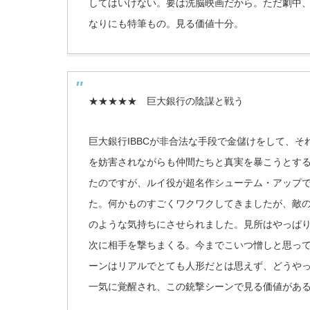
してはいけない。要は洗脳映画だから。ただ劇中
なりにも特筆もの。見る価値十分。
★★★★★
巨大銀行の陰謀と戦う
巨大銀行IBBCが非合法な手段で金儲けをして、
を妨害されながらも仲間たちと真実を暴こうとす
たのですが、ルイ役が超名作シューテム・アップ
た。何かものすごくワクワクしてきましたが、敵
のような気持ちにさせられました。見所はやっぱり
次に相手を撃ちまくる。今までこいつ憎しと思っ
ーンはリアルでとても人形だとは思えず、どうや
一気に覚醒され、この銃撃シーンで見る価値があ