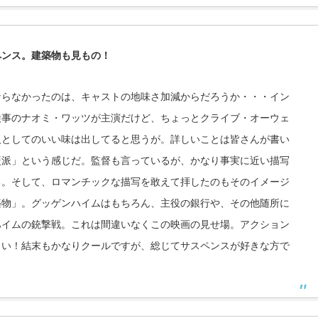
ペンス。建築物も見もの！
ならなかったのは、キャストの地味さ加減からだろうか・・・イン
検事のナオミ・ワッツが主演だけど、ちょっとクライブ・オーウェ
人としてのいい味は出してると思うが。詳しいことは皆さんが書い
硬派」という感じだ。監督も言っているが、かなり事実に近い描写
る。そして、ロマンチックな描写を敢えて拝したのもそのイメージ
築物」。グッゲンハイムはもちろん、主役の銀行や、その他随所に
ハイムの銃撃戦。これは間違いなくこの映画の見せ場。アクション
しい！結末もかなりクールですが、総じてサスペンスが好きな方で