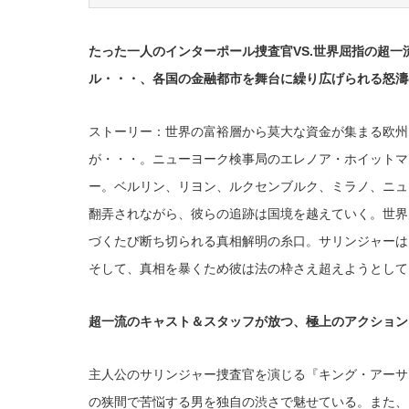
たった一人のインターポール捜査官VS.世界屈指の超
ル・・・、各国の金融都市を舞台に繰り広げられる怒濤
ストーリー：世界の富裕層から莫大な資金が集まる欧州
が・・・。ニューヨーク検事局のエレノア・ホイットマ
ー。ベルリン、リヨン、ルクセンブルク、ミラノ、ニュ
翻弄されながら、彼らの追跡は国境を越えていく。世界
づくたび断ち切られる真相解明の糸口。サリンジャーは
そして、真相を暴くため彼は法の枠さえ超えようとして
超一流のキャスト＆スタッフが放つ、極上のアクション
主人公のサリンジャー捜査官を演じる『キング・アーサ
の狭間で苦悩する男を独自の渋さで魅せている。また、