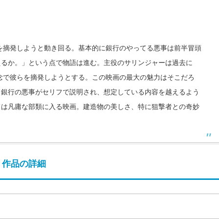
いを摘発しようと動き回る。基本的に銀行のやってる悪事は前半冒頭
えるか。」という点で物語は進む。主役のサリンジャーは過去に
執念で彼らを摘発しようとする。この映画の最大の魅力はそこだろ
て銀行の悪事がセリフで説明され、想定している内容を越えるよう
ては凡庸な部類に入る映画。建造物の美しさ、特に狙撃者との奇妙
作品の詳細