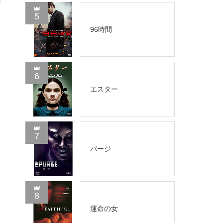
5
96時間
6
エスター
7
パージ
8
運命の女