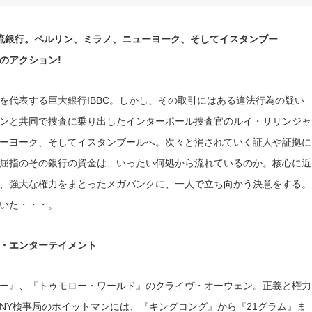
一流銀行。ベルリン、ミラノ、ニューヨーク、そしてイスタンブー
のアクション!
を代表する巨大銀行IBBC。しかし、その取引にはある違法行為の疑い
ンと共同で捜査に乗り出したインターポール捜査官のルイ・サリンジャ
ーヨーク、そしてイスタンブールへ。次々と消されていく証人や証拠に
屈指のその銀行の資金は、いったい何処から流れているのか。核心に近
、強大な権力をまとったメガバンクに、一人で立ち向かう決意をする。
いた・・・。
・エンターテイメント
ー』、『トゥモロー・ワールド』のクライヴ・オーウェン。正義と権力
NY検事局のホイットマンには、『キングコング』から『21グラム』ま