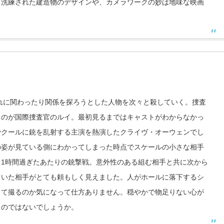
、洗練された建造物のデザインや、カメラワークの妙は地味な映画
それに関わったり関係を探ろうとした人物を次々と殺していく。捜査
るのが国際捜査官のルイ。最初見るまではキャストがわからなかっ
でクールに銃を乱射する主演を熱演したクライヴ・オーウェンでし
の姿が見ている側にわかってしまった時点でスケールの小さな相手
1時間過ぎたあたりの銃撃戦。意外性のある組む相手と共に次から
ていた相手がとても頼もしく見えました。人がホールに落下するシ
って撮るのか気になって仕方ありません。穏やかで物足りない心が
るのではないでしょうか。