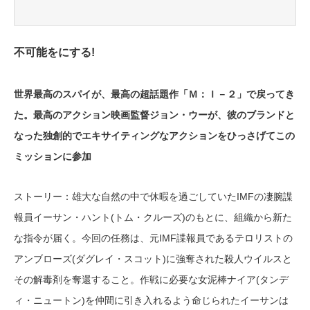
不可能をにする!
世界最高のスパイが、最高の超話題作「Ｍ：Ｉ－２」で戻ってき
た。最高のアクション映画監督ジョン・ウーが、彼のブランドと
なった独創的でエキサイティングなアクションをひっさげてこの
ミッションに参加
ストーリー：雄大な自然の中で休暇を過ごしていたIMFの凄腕諜
報員イーサン・ハント(トム・クルーズ)のもとに、組織から新た
な指令が届く。今回の任務は、元IMF諜報員であるテロリストの
アンブローズ(ダグレイ・スコット)に強奪された殺人ウイルスと
その解毒剤を奪還すること。作戦に必要な女泥棒ナイア(タンデ
ィ・ニュートン)を仲間に引き入れるよう命じられたイーサンは