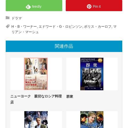
feedly
Pin it
ドラマ
H・B・ワーナー
,
エドワード・G・ロビンソン
,
ボリス・カーロフ
,
マ
リアン・マーシュ
関連作品
ニューヨーク 親切なロシア料理
群衆
店