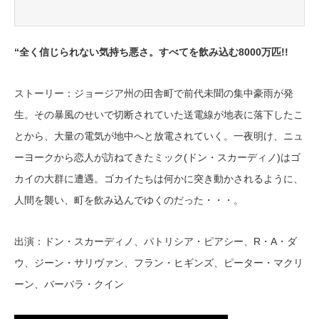
“
全く信じられない気持ち悪さ。すべてを飲み込む8000万匹!!
ストーリー：ジョージア州の田舎町で前代未聞の集中豪雨が発
生。その暴風のせいで切断されていた送電線が地表に落下したこ
とから、大量の電気が地中へと放電されていく。一夜明け、ニュ
ーヨークから恋人が訪ねてきたミック(ドン・スカーディノ)はゴ
カイの大群に遭遇。ゴカイたちは何かに突き動かされるように、
人間を襲い、町を飲み込んでゆくのだった・・・。
出演：ドン・スカーディノ、パトリシア・ピアシー、R・A・ダ
ウ、ジーン・サリヴァン、フラン・ヒギンズ、ピーター・マクリ
ーン、バーバラ・クイン