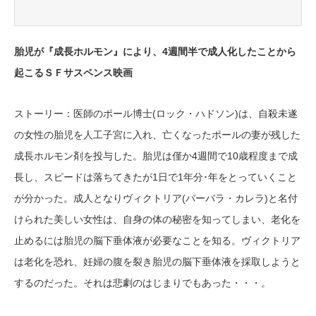
胎児が『成長ホルモン』により、4週間半で成人化したことから
起こるＳＦサスペンス映画
ストーリー：医師のポール博士(ロック・ハドソン)は、自殺未遂
の女性の胎児を人工子宮に入れ、亡くなったポールの妻が残した
成長ホルモン剤を投与した。胎児は僅か4週間で10歳程度まで成
長し、スピードは落ちてきたが1日で1年分･年をとっていくこと
が分かった。成人となりヴィクトリア(バーバラ・カレラ)と名付
けられた美しい女性は、自身の体の秘密を知ってしまい、老化を
止めるには胎児の脳下垂体液が必要なことを知る。ヴィクトリア
は老化を恐れ、妊婦の腹を裂き胎児の脳下垂体液を採取しようと
するのだった。それは悲劇のはじまりでもあった・・・。