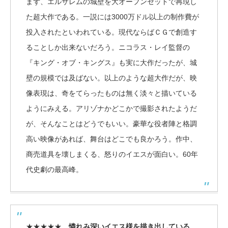
まず、エルサレムの城壁を大オープンセットで再現し
た超大作である。一説には3000万ドル以上の制作費が
投入されたといわれている。現代ならばＣＧで創造す
ることしか出来ないだろう。ニコラス・レイ監督の
『キング・オブ・キングス』も実に大作だったが、城
壁の規模では及ばない。以上のような超大作だが、映
像表現は、奇をてらったものは無く淡々と描いている
ようにみえる。アリゾナかどこかで撮影されたようだ
が、そんなことはどうでもいい。豪華な役者陣と格調
高い映像があれば、舞台はどこでも良かろう。作中、
商売道具を壊しまくる、怒りのイエスが面白い。60年
代史劇の最高峰。
★★★★★
憐れみ深いイエス様を描き出している。