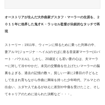
オーストリアが生んだ大作曲家グスタフ・マーラーの生涯を、２
０１１年に他界した鬼才Ｋ・ラッセル監督が尖鋭的なタッチで再
現
ストーリー：1911年、ウィーンに帰るために乗った列車の中、
妻アルマ(ジョージナ・ヘイル)のそばに座る音楽家マーラー(ロバ
ート・パウエル)。しかし、20歳近くも若い妻の心は、夫マーラ
ーに対して冷ややかだ。未完の交響曲を仕上げたいマーラーの脳
裏をよぎる、過去の記憶の数々。貧しい一家に2番目の子どもと
して生まれ育ちながら作曲に興味を持った少年時代、アルマとの
出会い、ユダヤ人であるがゆえに差別や中傷を受けたこと、そし
てキャリアのために迫られた決断など・・・。