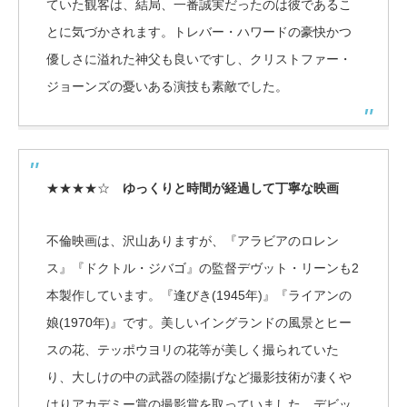
ていた観客は、結局、一番誠実だったのは彼であるこ
とに気づかされます。トレバー・ハワードの豪快かつ
優しさに溢れた神父も良いですし、クリストファー・
ジョーンズの憂いある演技も素敵でした。
★★★★☆
ゆっくりと時間が経過して丁寧な映画
不倫映画は、沢山ありますが、『アラビアのロレン
ス』『ドクトル・ジバゴ』の監督デヴット・リーンも2
本製作しています。『逢びき(1945年)』『ライアンの
娘(1970年)』です。美しいイングランドの風景とヒー
スの花、テッポウヨリの花等が美しく撮られていた
り、大しけの中の武器の陸揚げなど撮影技術が凄くや
はりアカデミー賞の撮影賞を取っていました。デビッ