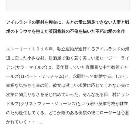
アイルランドの寒村を舞台に、夫との愛に満足できない人妻と戦
場のトラウマを抱えた英国将校の不倫を描いた不朽の愛の名作
ストーリー：１９１６年、独立運動が進行するアイルランドの海
辺に面した小さな村。居酒屋で働く若く美しい娘ロージー・ライ
アン(サラ・マイルズ)は、長年慕っていた真面目な中年教師チャ
ールズ(ロバート・ミッチャム)と、念願叶って結婚する。しかし
幸福な気持ちも束の間、彼女は激しい求愛に応じてくれない夫に
次第に物足りなさを感じ始めていった。そんなある日、村にラン
ドルフ(クリストファー・ジョーンズ)という若い英軍将校が駐在
のため赴任してくる。どこか陰のある美貌の彼にロージーは心惹
かれていく・・・。