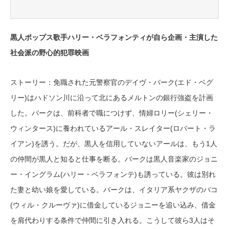
黒人ポップス歌手ハリー・ベラフォンティが自ら企画・主演した
社会派の野心的犯罪映画
ストーリー：免職された元警察官のデイヴ・バーク(エド・ベグ
リー)はハドソン川に沿って北にあるメルトンの銀行強盗を計画
した。バークは、前科者で職につけず、情婦ロリー(シェリー・
ウィンタース)に養われているアール・スレイター(ロバート・ラ
イアン)を誘う。だが、黒人を信用していないアールは、もう1人
の仲間が黒人と知ると仕事を断る。バークは黒人音楽家のジョニ
ー・イングラム(ハリー・ベラフォンテ)も誘っている。彼は別れ
た妻と幼い娘を愛している。バークは、イタリア系ヤクザのバコ
(ウィル・クルーヴァ)に借金しているジョニーを追い込み、借金
を肩代わりする条件で仲間に引き入れる。こうして彼ら3人はそ