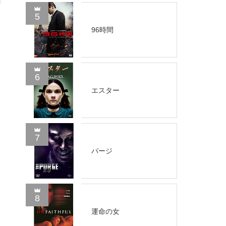
5
96時間
6
エスター
7
パージ
8
運命の女