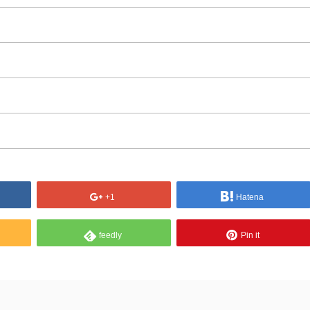
+1
Hatena
feedly
Pin it