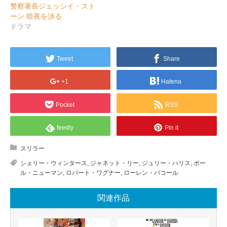
警察署長ジェッシイ・スト
ーン 暗夜を渉る
ドラマ
Tweet
Share
+1
Hatena
Pocket
RSS
feedly
Pin it
スリラー
シェリー・ウィンタース
,
ジャネット・リー
,
ジュリー・ハリス
,
ポー
ル・ニューマン
,
ロバート・ワグナー
,
ローレン・バコール
関連作品