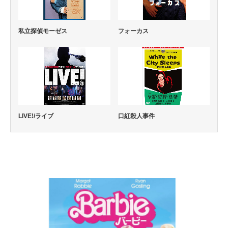
私立探偵モーゼス
フォーカス
口紅殺人事件
LIVE!/ライブ
コメディー