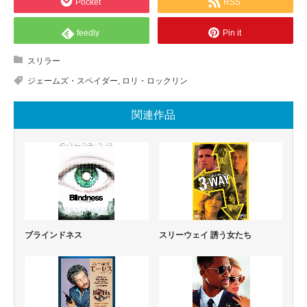
Pocket
RSS
feedly
Pin it
スリラー
ジェームズ・スペイダー
,
ロリ・ロックリン
関連作品
ブラインドネス
スリーウェイ 誘う女たち