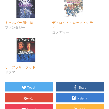
キャスパー:誕生編
デトロイト・ロック・シテ
ファンタジー
ィ
コメディー
ザ・ブラザーフッド
ドラマ
Tweet
Share
+1
Hatena