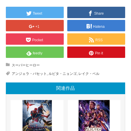
Tweet
Share
+1
Hatena
Pocket
RSS
feedly
Pin it
スーパーヒーロー
アンジェラ・バセット
,
ルピタ・ニョンゴ
,
レイク・ベル
関連作品