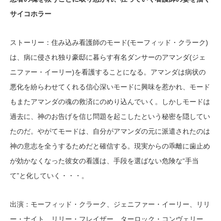
サイコホラー
ストーリー：住み込み看護師のモード(モーフィッド・クラーク)
は、病に侵され独り豪邸に暮らす有名ダンサーのアマンダ(ジェ
ニファー・イーリー)を看護することになる。アマンダは病状の
悪化を紛らわせてくれる信心深いモードに興味を惹かれ、モード
もまたアマンダの魂の救済にのめり込んでいく。しかしモードは
過去に、神のお告げを信じ問題を起こしたという秘密を隠してい
たのだ。やがてモードは、自分がアマンダの元に派遣されたのは
神の意志を全うするためだと確信する。現実からの乖離に歯止め
が効かなくなった彼女の看護は、手段を選ばない危険な“手当
て”と化していく・・・。
出演：モーフィッド・クラーク、ジェニファー・イーリー、リリ
ー・ナイト、リリー・フレイザー、ターロック・コンヴェリー、