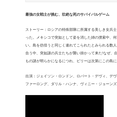
最強の女戦士が挑む、壮絶な死のサバイバルゲーム
ストーリー：ロシアの特殊部隊に所属する美しき女兵士
った。メキシコで突如として姿を消した姉の捜索中、何
い。島を彷徨うと同じく連れてこられたとみられる数人
合う中、突如謎の兵士たちが襲い掛かって来た!なぜ、
もの謎が明らかになるにつれ、ビリーは次第にこの島に
出演：ジェイソン・ロンドン、ロバート・デヴィ、デヴ
ファーロング、ダリル・ハンナ、ヴィニー・ジョーンズ