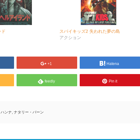
ンド
スパイキッズ2 失われた夢の島
アクション
+1
Hatena
feedly
Pin it
・ハンナ
,
ナタリー・バーン