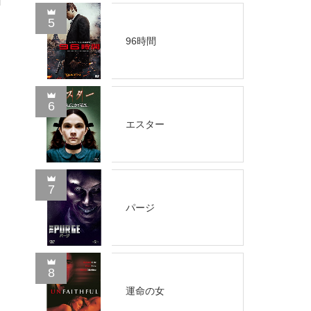
5
96時間
6
エスター
7
パージ
8
運命の女