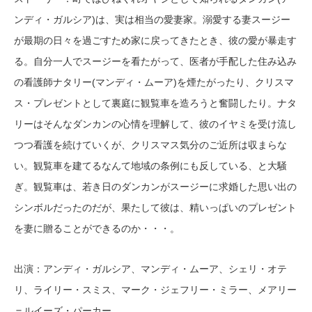
ンディ・ガルシア)は、実は相当の愛妻家。溺愛する妻スージー
が最期の日々を過ごすため家に戻ってきたとき、彼の愛が暴走す
る。自分一人でスージーを看たがって、医者が手配した住み込み
の看護師ナタリー(マンディ・ムーア)を煙たがったり、クリスマ
ス・プレゼントとして裏庭に観覧車を造ろうと奮闘したり。ナタ
リーはそんなダンカンの心情を理解して、彼のイヤミを受け流し
つつ看護を続けていくが、クリスマス気分のご近所は収まらな
い。観覧車を建てるなんて地域の条例にも反している、と大騒
ぎ。観覧車は、若き日のダンカンがスージーに求婚した思い出の
シンボルだったのだが、果たして彼は、精いっぱいのプレゼント
を妻に贈ることができるのか・・・。
出演：アンディ・ガルシア、マンディ・ムーア、シェリ・オテ
リ、ライリー・スミス、マーク・ジェフリー・ミラー、メアリー
＝ルイーズ・パーカー