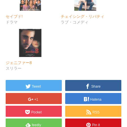
セイブド!
チェイシング・リバティ
ドラマ
ラブ・コメディ
ジェニファー8
スリラー
Tweet
Share
+1
Hatena
Pocket
RSS
feedly
Pin it