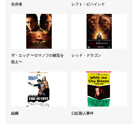
生存者
レフト・ビハインド
ザ・エッグ 〜ロマノフの秘宝を
レッド・ドラゴン
狙え〜
口紅殺人事件
組織