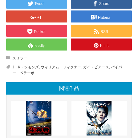
Tweet
Share
+1
Hatena
Pocket
RSS
feedly
Pin it
スリラー
J・K・シモンズ
,
ウィリアム・フィクナー
,
ガイ・ピアース
,
パイパ
ー・ペラーボ
関連作品