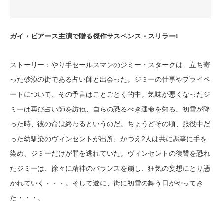
ガイ・ピアース主演で贈る傑作サスペンス・スリラー!
ストーリー：やり手セールスマンのジミー・スタークは、立ち寄
った砂漠の街である占い師と出会った。ジミーの仕事やプライベ
ートについて、その予言はことごとく的中。気味が悪くなったジ
ミーは再び占い師を訪ね、自らの恐るべき運命を知る。初雪が降
った時、彼の命は終わるというのだ。ちょうどその頃、服役中だ
った幼馴染のヴィンセントが出所、かつえ2人は共に悪事に手を
染め、ジミーだけが罪を逃れていた。ヴィンセントの復讐を恐れ
たジミーは、徐々に精神のバランスを崩し、狂気の妄想にとり憑
かれていく・・・。そして遂に、街に初雪の舞う日がやってき
た・・・。