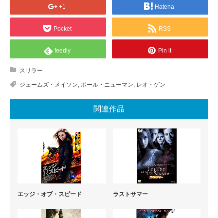
+1
Hatena
Pocket
RSS
feedly
Pin it
スリラー
ジェームズ・メイソン
,
ポール・ニューマン
,
レオ・ゲン
関連作品
エッジ・オブ・スピード
ラストサマー