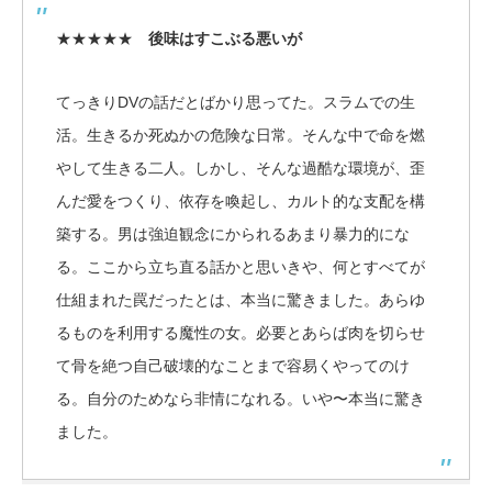
★★★★★
後味はすこぶる悪いが
てっきりDVの話だとばかり思ってた。スラムでの生
活。生きるか死ぬかの危険な日常。そんな中で命を燃
やして生きる二人。しかし、そんな過酷な環境が、歪
んだ愛をつくり、依存を喚起し、カルト的な支配を構
築する。男は強迫観念にかられるあまり暴力的にな
る。ここから立ち直る話かと思いきや、何とすべてが
仕組まれた罠だったとは、本当に驚きました。あらゆ
るものを利用する魔性の女。必要とあらば肉を切らせ
て骨を絶つ自己破壊的なことまで容易くやってのけ
る。自分のためなら非情になれる。いや〜本当に驚き
ました。