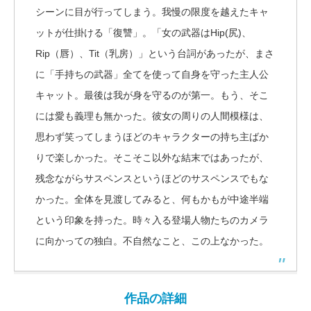
シーンに目が行ってしまう。我慢の限度を越えたキャ
ットが仕掛ける「復讐」。「女の武器はHip(尻)、
Rip（唇）、Tit（乳房）」という台詞があったが、まさ
に「手持ちの武器」全てを使って自身を守った主人公
キャット。最後は我が身を守るのが第一。もう、そこ
には愛も義理も無かった。彼女の周りの人間模様は、
思わず笑ってしまうほどのキャラクターの持ち主ばか
りで楽しかった。そこそこ以外な結末ではあったが、
残念ながらサスペンスというほどのサスペンスでもな
かった。全体を見渡してみると、何もかもが中途半端
という印象を持った。時々入る登場人物たちのカメラ
に向かっての独白。不自然なこと、この上なかった。
作品の詳細