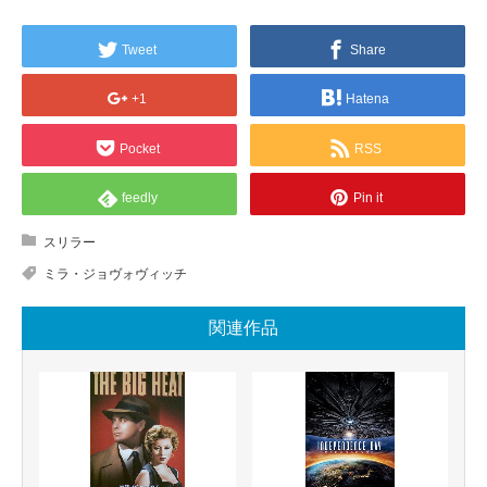
Tweet
Share
+1
Hatena
Pocket
RSS
feedly
Pin it
スリラー
ミラ・ジョヴォヴィッチ
関連作品