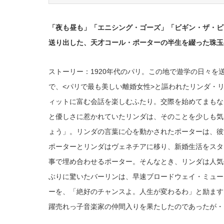
「夜も昼も」「エニシング・ゴーズ」「ビギン・ザ・ビ
送り出した、天才コール・ポーターの半生を綴った珠玉
ストーリー：1920年代のパリ。この地で遊学の日々を
で、<パリで最も美しい離婚女性>と謳われたリンダ・リ
ィットに富む会話を楽しむふたり。交際を始めてまもな
と優しさに惹かれていたリンダは、そのことを少しも気
ょう」。リンダの言葉に心を動かされたポーターは、彼
ポーターとリンダはヴェネチアに移り、新婚生活をスタ
事で埋め合わせるポーター。そんなとき、リンダは人気
ぶりに驚いたバーリンは、早速ブロードウェイ・ミュー
ーを、「絶好のチャンスよ。人生が変わるわ」と励ます
躍売れっ子音楽家の仲間入りを果たしたのであったが・