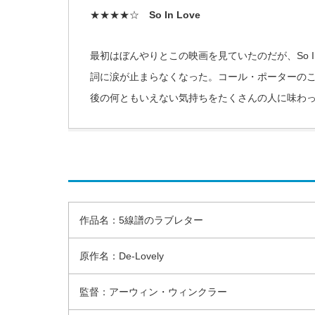
★★★★☆
So In Love
最初はぼんやりとこの映画を見ていたのだが、So I
詞に涙が止まらなくなった。コール・ポーターの
後の何ともいえない気持ちをたくさんの人に味わ
作品名：5線譜のラブレター
原作名：De-Lovely
監督：アーウィン・ウィンクラー