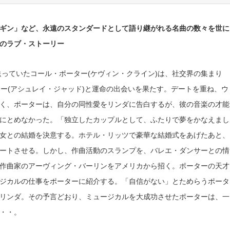
ギン」など、永遠のスタンダードとして語り継がれる名曲の数々を世に
のラブ・ストーリー
送っていたコール・ポーター(ケヴィン・クライン)は、社交界の集まり
ー(アシュレイ・ジャッド)と運命の出会いを果たす。デートを重ね、ウ
く、ポーターは、自分の同性愛をリンダに告白するが、彼の音楽の才能
にとめなかった。「独立したカップルとして、ふたりで夢をかなえまし
女との結婚を決意する。ホテル・リッツで豪華な結婚式をあげたあと、
ートさせる。しかし、作曲活動のスランプを、バレエ・ダンサーとの情
作曲家のアーヴィング・バーリンをアメリカから招く。ポーターの天才
ジカルの仕事をポーターに紹介する。「自信がない」とためらうポータ
リンダ。その予言どおり、ミュージカルを大成功させたポーターは、一
・・。