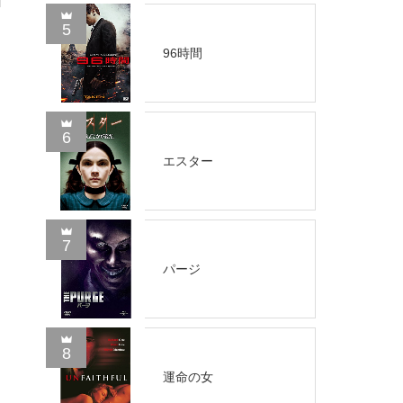
5
96時間
6
エスター
7
パージ
8
運命の女