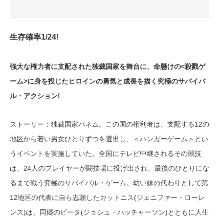
生存確率1/24!
強大な権力者に支配された独裁国家を舞台に、命懸けの<殺戮ゲ
ーム>に身を投じたヒロインの勇気と成長を描く究極のサバイバ
ル・アクション!
ストーリー：独裁国家パネム。この国の権利者は、支配する12の
地区から若い男女ひとりずつを選出し、＜ハンガーゲーム＞とい
うイベントを実施していた。全国にテレビ中継されるその競技
は、24人のプレイヤーが闘技場に投げ出され、最後のひとりにな
るまで戦う究極のサバイバル・ゲーム。幼い妹の代わりとして第
12地区の代表に自ら志願したカットニス(ジェニファー・ローレ
ンス)は、同郷のピータ(ジョシュ・ハッチャーソン)とともに人生