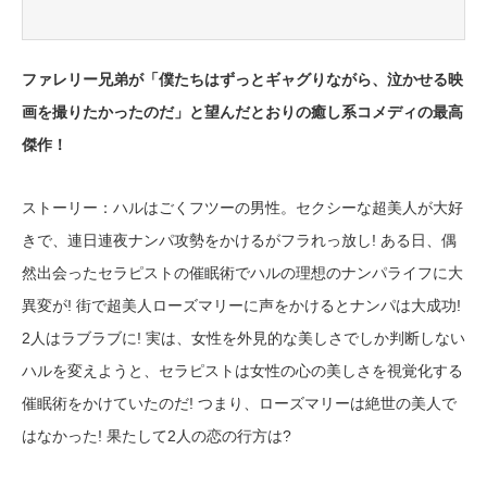
ファレリー兄弟が「僕たちはずっとギャグりながら、泣かせる映
画を撮りたかったのだ」と望んだとおりの癒し系コメディの最高
傑作！
ストーリー：ハルはごくフツーの男性。セクシーな超美人が大好
きで、連日連夜ナンパ攻勢をかけるがフラれっ放し! ある日、偶
然出会ったセラピストの催眠術でハルの理想のナンパライフに大
異変が! 街で超美人ローズマリーに声をかけるとナンパは大成功!
2人はラブラブに! 実は、女性を外見的な美しさでしか判断しない
ハルを変えようと、セラピストは女性の心の美しさを視覚化する
催眠術をかけていたのだ! つまり、ローズマリーは絶世の美人で
はなかった! 果たして2人の恋の行方は?