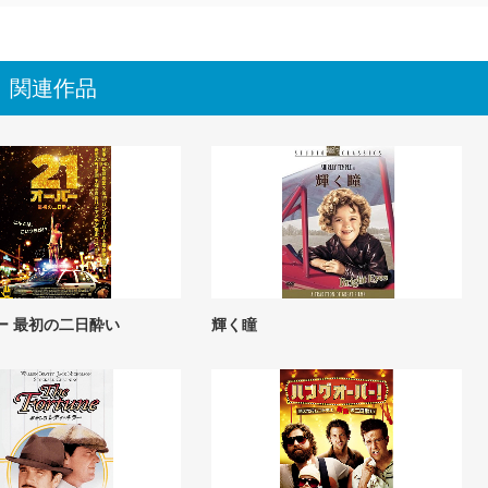
関連作品
ー 最初の二日酔い
輝く瞳