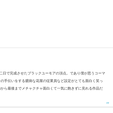
二日で完成させたブラックユーモアの頂点。であり僕が思うコーマ
その手伝いをする臆病な花屋の従業員など設定がとても面白く笑っ
初から最後までメチャクチャ面白くて一気に飽きずに見れる作品だ