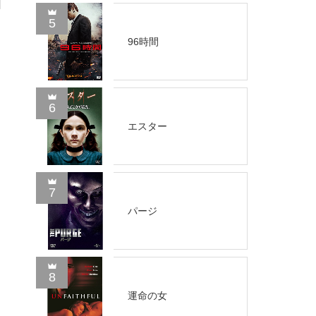
5
96時間
6
、
エスター
7
パージ
8
運命の女