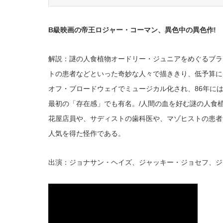
B級映画の帝王ロジャー・コーマン、異色中の異色作!
解説：謎の人食植物オードリー・ジュニアをめぐるブラ
トの患者などといった奇妙な人々で描ききり、低予算に
オフ・ブロードウェイでミュージカル化され、86年に
最初の「存在感」でも有名。/人間の血を好む謎の人食
花屋店員や、サディストの歯科医や、マゾヒストの患者
人気を得た怪作である。
出演：ジョナサン・ヘイズ、ジャッキー・ジョセフ、ジ