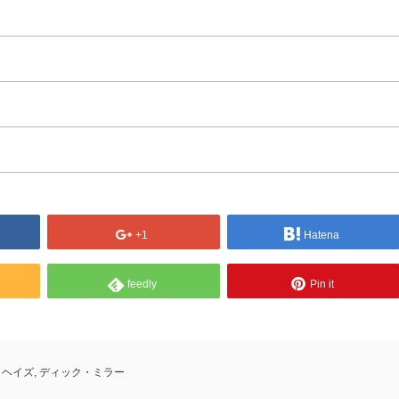
+1
Hatena
feedly
Pin it
・ヘイズ
,
ディック・ミラー