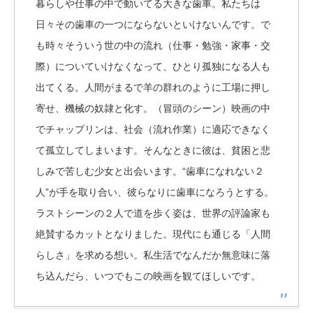
暮らしや仕事の中で動いてる大きな歯車。私たちは
日々その歯車の一つにならないといけないんです。で
も時々そういう世の中の流れ（仕事・勉強・家事・交
際）についていけなくなって、ひとり孤独になる人も
出てくる。人間がまるで羊の群れのように工場に押し
寄せ、機械の奴隷と化す。（冒頭のシーン）映画の中
でチャップリンは、社会（流れ作業）に適応できなく
て孤立してしまいます。そんなときに彼は、貧困と悲
しみで苦しむ少女と出会います。“歯車になれない２
人”が手を取り合い、彼らなりに歯車になろうとする。
ラストシーンの２人で道を歩く姿は、世界の評論家も
絶賛するカットとなりました。現代にも通じる「人間
らしさ」を求める想い。私生活でなんだか無意味に落
ち込んだら、いつでもこの映画を観てほしいです。