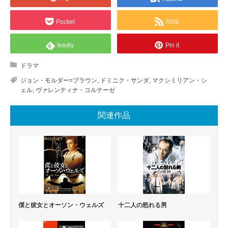
Pocket
RSS
feedly
Pin it
ドラマ
ジョン・モルダー=ブラウン
,
ドミニク・サンダ
,
マクシミリアン・シ
ェル
,
ヴァレンティナ・コルテーゼ
関連作品
僕と彼女とオーソン・ウェルズ
十二人の怒れる男