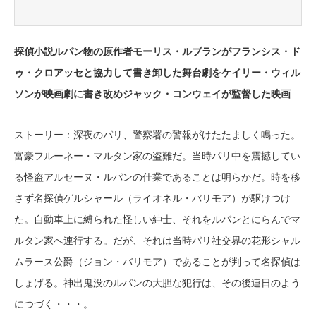
探偵小説ルパン物の原作者モーリス・ルブランがフランシス・ド
ゥ・クロアッセと協力して書き卸した舞台劇をケイリー・ウィル
ソンが映画劇に書き改めジャック・コンウェイが監督した映画
ストーリー：深夜のパリ、警察署の警報がけたたましく鳴った。
富豪フルーネー・マルタン家の盗難だ。当時パリ中を震撼してい
る怪盗アルセーヌ・ルパンの仕業であることは明らかだ。時を移
さず名探偵ゲルシャール（ライオネル・バリモア）が駆けつけ
た。自動車上に縛られた怪しい紳士、それをルパンとにらんでマ
ルタン家へ連行する。だが、それは当時パリ社交界の花形シャル
ムラース公爵（ジョン・バリモア）であることが判って名探偵は
しょげる。神出鬼没のルパンの大胆な犯行は、その後連日のよう
につづく・・・。