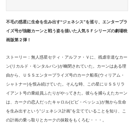
不毛の惑星に生命を生み出す“ジェネシス”を巡り、エンタープラ
イズ号が強敵カーンと戦う姿を描いた人気ＳＦシリーズの劇場映
画版第２弾！
ストーリー：無人惑星セティ・アルファ・Ｖに、残虐非道なカー
ン(リカルド・モンタルバン)が幽閉されていた。カーンはある理
由から、ＵＳＳエンタープライズ号のカーク船長(ウィリアム・
シャトナー)を恨み続けていた。そんな時、この星にＵＳＳリラ
イアント号の乗組員ふたりがやってきた。彼らを捕らえたカーン
は、カークの恋人だったキャロル(ビビ・ベッシュ)が無から生命
を生み出すという“ジェネシス計画”を立てていることを知り、こ
の計画の乗っ取りとカークの抹殺をもくろむ・・・。