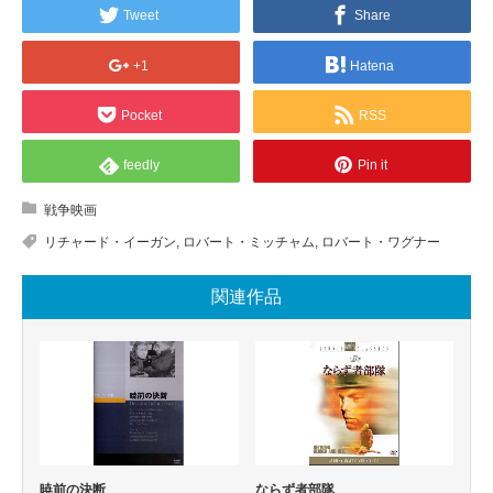
Tweet
Share
+1
Hatena
Pocket
RSS
feedly
Pin it
戦争映画
リチャード・イーガン
,
ロバート・ミッチャム
,
ロバート・ワグナー
関連作品
暁前の決断
ならず者部隊