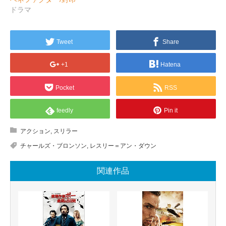
ドラマ
Tweet
Share
+1
Hatena
Pocket
RSS
feedly
Pin it
アクション
,
スリラー
チャールズ・ブロンソン
,
レスリー＝アン・ダウン
関連作品