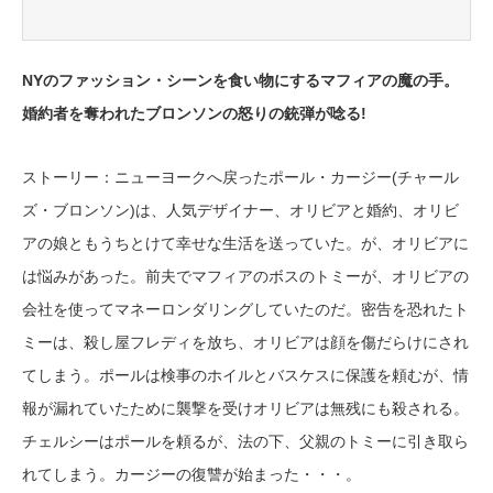
NYのファッション・シーンを食い物にするマフィアの魔の手。
婚約者を奪われたブロンソンの怒りの銃弾が唸る!
ストーリー：ニューヨークへ戻ったポール・カージー(チャール
ズ・ブロンソン)は、人気デザイナー、オリビアと婚約、オリビ
アの娘ともうちとけて幸せな生活を送っていた。が、オリビアに
は悩みがあった。前夫でマフィアのボスのトミーが、オリビアの
会社を使ってマネーロンダリングしていたのだ。密告を恐れたト
ミーは、殺し屋フレディを放ち、オリビアは顔を傷だらけにされ
てしまう。ポールは検事のホイルとバスケスに保護を頼むが、情
報が漏れていたために襲撃を受けオリビアは無残にも殺される。
チェルシーはポールを頼るが、法の下、父親のトミーに引き取ら
れてしまう。カージーの復讐が始まった・・・。