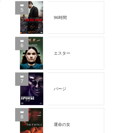
5
96時間
6
エスター
7
パージ
8
運命の女