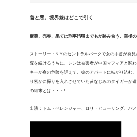
善と悪。境界線はどこで引く
麻薬、売春、果ては刑事汚職までもが絡み合う、至極の
ストーリー：N.Y.のセントラルパークで女の手首が発
査を続けるうちに、レンは被害者が中国マフィアと関わ
キーが身の危険を訴えて、彼のアパートに転がり込む。
り密かに探りを入れさせていた昔なじみのタイガーが遺
の結末とは・・・!
出演：トム・ベレンジャー、ロリ・ヒューリング、パメ