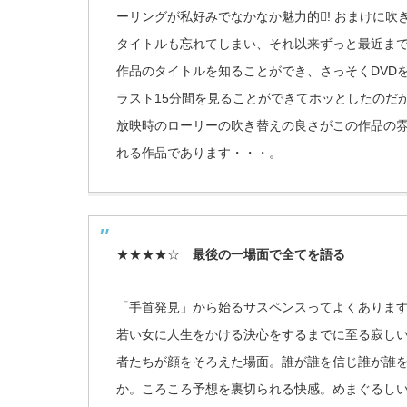
ーリングが私好みでなかなか魅力的! おまけに吹
タイトルも忘れてしまい、それ以来ずっと最近まで
作品のタイトルを知ることができ、さっそくDVD
ラスト15分間を見ることができてホッとしたのだ
放映時のローリーの吹き替えの良さがこの作品の
れる作品であります・・・。
★★★★☆
最後の一場面で全てを語る
「手首発見」から始るサスペンスってよくありま
若い女に人生をかける決心をするまでに至る寂し
者たちが顔をそろえた場面。誰が誰を信じ誰が誰
か。ころころ予想を裏切られる快感。めまぐるし