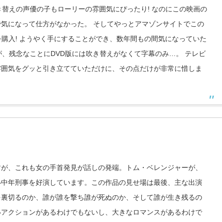
き替えの声優の子もローリーの雰囲気にぴったり! なのにこの映画の
気になって仕方がなかった。 そしてやっとアマゾンサイトでこの
を購入! ようやく手にすることができ、数年間もの間気になっていた
が、残念なことにDVD版には吹き替えがなくて字幕のみ…。 テレビ
雰囲気をグッと引き立てていただけに、その点だけが非常に惜しま
すが、これも女の手首発見が話しの発端。トム・ベレンジャーが、
い中年刑事を好演しています。この作品の見せ場は最後、主な出演
を裏切るのか、誰が誰を撃ち誰が死ぬのか、そして誰が生き残るの
いアクションがあるわけでもないし、大きなロマンスがあるわけで