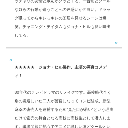
ッチャリの友情と嫉妬がグッとくる。一昔前とクール
な奴らの行動が違うことへの戸惑いが面白い。ドラッ
グ吸ってからキレっキレの芝居を見せるシーンは爆
笑。チャニング・テイタムもジョナ・ヒルも良い味出
してる。
★★★★★
ジョナ・ヒル製作、主演の渾身コメデ
ィ！
80年代のテレビドラマのリメイクです。高校時代全く
別の境遇にいた二人が警官になってコンビ結成、新型
麻薬の密売人を逮捕するため”見た目が若い”という理由
だけで密売の舞台となる高校に高校生として潜入しま
す。環境問題に熱心でアニメに詳しいほどクールとい