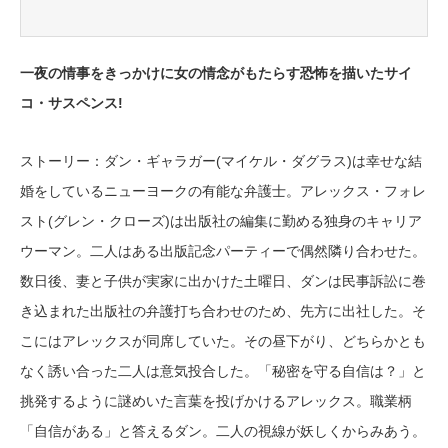
一夜の情事をきっかけに女の情念がもたらす恐怖を描いたサイ
コ・サスペンス!
ストーリー：ダン・ギャラガー(マイケル・ダグラス)は幸せな結
婚をしているニューヨークの有能な弁護士。アレックス・フォレ
スト(グレン・クローズ)は出版社の編集に勤める独身のキャリア
ウーマン。二人はある出版記念パーティーで偶然隣り合わせた。
数日後、妻と子供が実家に出かけた土曜日、ダンは民事訴訟に巻
き込まれた出版社の弁護打ち合わせのため、先方に出社した。そ
こにはアレックスが同席していた。その昼下がり、どちらかとも
なく誘い合った二人は意気投合した。「秘密を守る自信は？」と
挑発するように謎めいた言葉を投げかけるアレックス。職業柄
「自信がある」と答えるダン。二人の視線が妖しくからみあう。