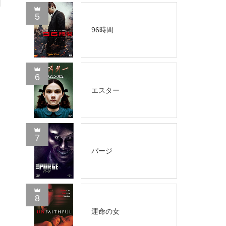
5
96時間
6
エスター
7
パージ
8
運命の女