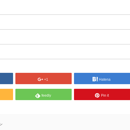
+1
Hatena
feedly
Pin it
ン