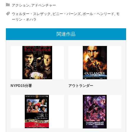
アクション
,
アドベンチャー
ウォルター・スレザック
,
ビニー・バーンズ
,
ポール・ヘンリード
,
モ
ーリン・オハラ
関連作品
NYPD15分署
アウトランダー