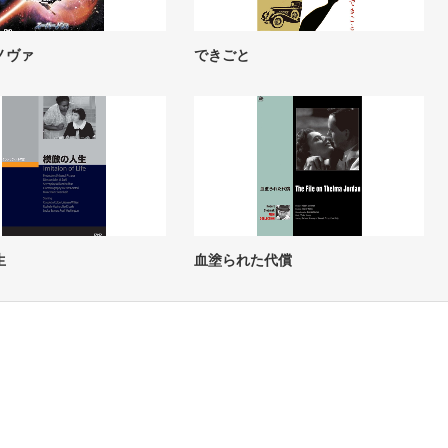
ノヴァ
できごと
生
血塗られた代償