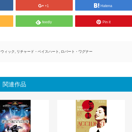
+1
Hatena
feedly
Pin it
ンウィック
,
リチャード・ベイスハート
,
ロバート・ワグナー
関連作品