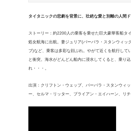
タイタニックの悲劇を背景に、壮絶な愛と別離の人間ド
ストーリー：約2200人の乗客を乗せた巨大豪華客船
処女航海に出航。妻ジュリア(バーバラ・スタンウィック
ブ)など、乗客は多彩な顔ぶれ。やがて近くを航行して
と衝突。海水がどんどん船内に浸水してくると、乗り込
れ・・・。
出演：クリフトン・ウェッブ、バーバラ・スタンウィッ
ー、セルマ・リッター、ブライアン・エイハーン、リチ