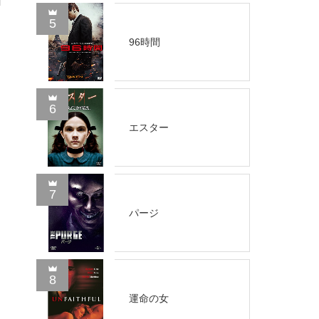
5
96時間
6
エスター
7
パージ
8
運命の女