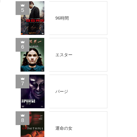
5
96時間
6
エスター
7
パージ
8
運命の女