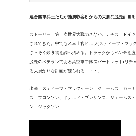
連合国軍兵士たちが捕虜収容所からの大胆な脱走計画を
ストーリー：第二次世界大戦のさなか。ナチス・ドイツ
されてきた。中でも米軍士官ヒルツ(スティーブ・マッ
さっそく鉄条網を調べ始める。トラックからペンチを盗
脱走のベテランである英空軍中隊長バートレット(リチ
る大掛かりな計画が練られる・・・。
出演：スティーブ・マックイーン、ジェームズ・ガーナ
ズ・ブロンソン、ドナルド・プレザンス、ジェームズ・
ン・ジャクソン