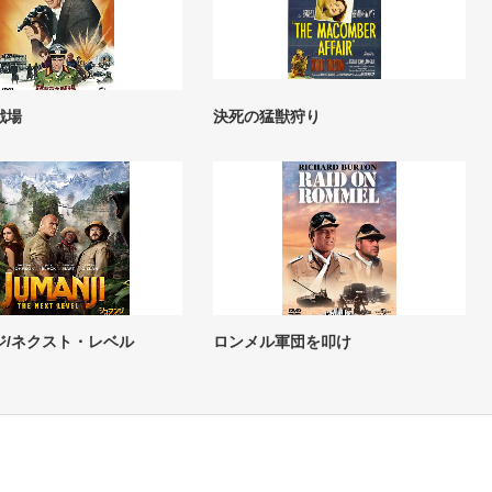
戦場
決死の猛獣狩り
ジ/ネクスト・レベル
ロンメル軍団を叩け