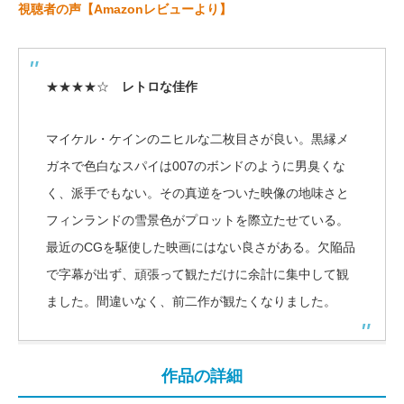
視聴者の声【Amazonレビューより】
★★★★☆
レトロな佳作
マイケル・ケインのニヒルな二枚目さが良い。黒縁メ
ガネで色白なスパイは007のボンドのように男臭くな
く、派手でもない。その真逆をついた映像の地味さと
フィンランドの雪景色がプロットを際立たせている。
最近のCGを駆使した映画にはない良さがある。欠陥品
で字幕が出ず、頑張って観ただけに余計に集中して観
ました。間違いなく、前二作が観たくなりました。
作品の詳細