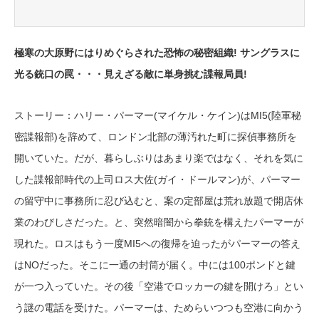
極寒の大原野にはりめぐらされた恐怖の秘密組織! サングラスに
光る銃口の罠・・・見えざる敵に単身挑む諜報局員!
ストーリー：ハリー・パーマー(マイケル・ケイン)はMI5(陸軍秘
密諜報部)を辞めて、ロンドン北部の薄汚れた町に探偵事務所を
開いていた。だが、暮らしぶりはあまり楽ではなく、それを気に
した諜報部時代の上司ロス大佐(ガイ・ドールマン)が、パーマー
の留守中に事務所に忍び込むと、案の定部屋は荒れ放題で開店休
業のわびしさだった。と、突然暗闇から拳銃を構えたパーマーが
現れた。ロスはもう一度MI5への復帰を迫ったがパーマーの答え
はNOだった。そこに一通の封筒が届く。中には100ポンドと鍵
が一つ入っていた。その後「空港でロッカーの鍵を開けろ」とい
う謎の電話を受けた。パーマーは、ためらいつつも空港に向かう