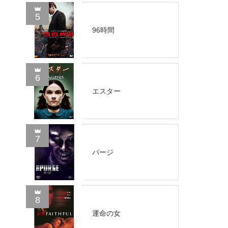
5
96時間
6
エスター
7
パージ
8
運命の女