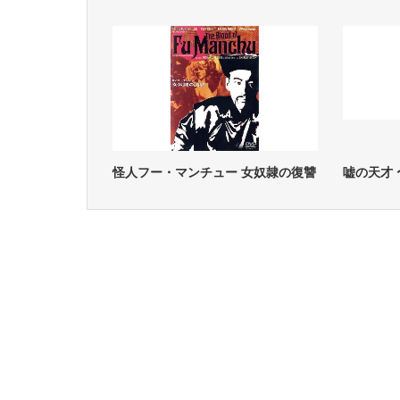
怪人フー・マンチュー 女奴隷の復讐
嘘の天才