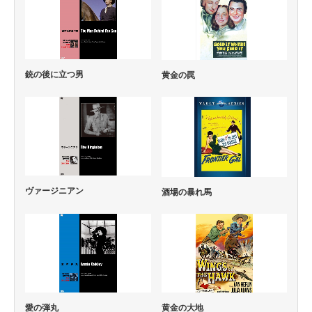
銃の後に立つ男
黄金の罠
ヴァージニアン
酒場の暴れ馬
黄金の大地
愛の弾丸