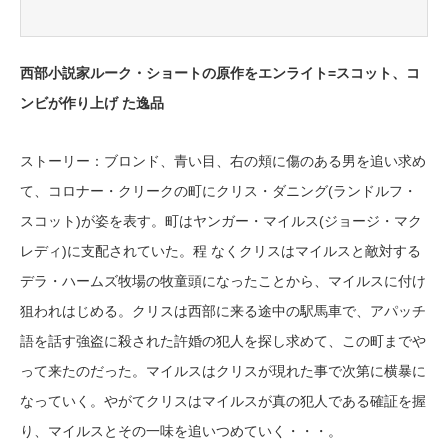
西部小説家ルーク・ショートの原作をエンライト=スコット、コ
ンビが作り上げ た逸品
ストーリー：ブロンド、青い目、右の頬に傷のある男を追い求め
て、コロナー・クリークの町にクリス・ダニング(ランドルフ・
スコット)が姿を表す。町はヤンガー・マイルス(ジョージ・マク
レディ)に支配されていた。程 なくクリスはマイルスと敵対する
デラ・ハームズ牧場の牧童頭になったことから、マイルスに付け
狙われはじめる。クリスは西部に来る途中の駅馬車で、アパッチ
語を話す強盗に殺された許婚の犯人を探し求めて、この町までや
って来たのだった。マイルスはクリスが現れた事で次第に横暴に
なっていく。やがてクリスはマイルスが真の犯人である確証を握
り、マイルスとその一味を追いつめていく・・・。