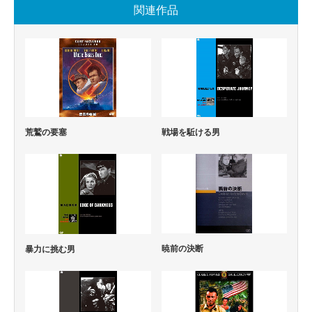
関連作品
荒鷲の要塞
戦場を駈ける男
暁前の決断
暴力に挑む男