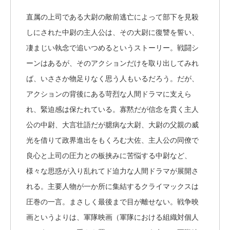
直属の上司である大尉の敵前逃亡によって部下を見殺
しにされた中尉の主人公は、その大尉に復讐を誓い、
凄まじい執念で追いつめるというストーリー。戦闘シ
ーンはあるが、そのアクションだけを取り出してみれ
ば、いささか物足りなく思う人もいるだろう。だが、
アクションの背後にある苛烈な人間ドラマに支えら
れ、緊迫感は保たれている。寡黙だが信念を貫く主人
公の中尉、大言壮語だが臆病な大尉、大尉の父親の威
光を借りて政界進出をもくろむ大佐、主人公の同僚で
良心と上司の圧力との板挟みに苦悩する中尉など、
様々な思惑が入り乱れてド迫力な人間ドラマが展開さ
れる。主要人物が一か所に集結するクライマックスは
圧巻の一言。まさしく最後まで目が離せない。戦争映
画というよりは、軍隊映画（軍隊における組織対個人