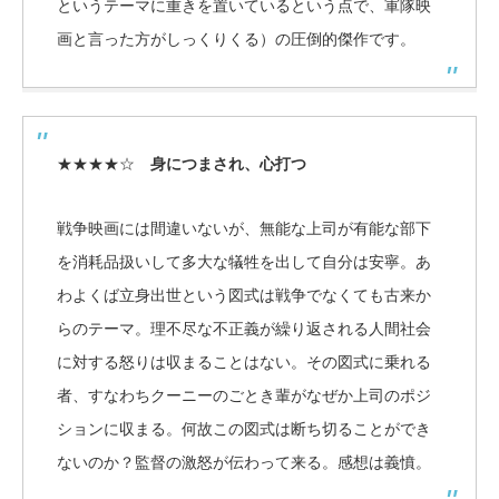
というテーマに重きを置いているという点で、軍隊映
画と言った方がしっくりくる）の圧倒的傑作です。
★★★★☆
身につまされ、心打つ
戦争映画には間違いないが、無能な上司が有能な部下
を消耗品扱いして多大な犠牲を出して自分は安寧。あ
わよくば立身出世という図式は戦争でなくても古来か
らのテーマ。理不尽な不正義が繰り返される人間社会
に対する怒りは収まることはない。その図式に乗れる
者、すなわちクーニーのごとき輩がなぜか上司のポジ
ションに収まる。何故この図式は断ち切ることができ
ないのか？監督の激怒が伝わって来る。感想は義憤。