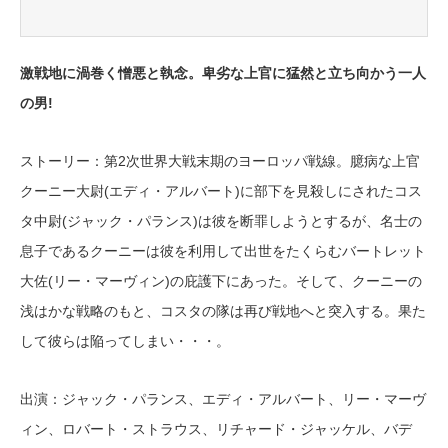
激戦地に渦巻く憎悪と執念。卑劣な上官に猛然と立ち向かう一人
の男!
ストーリー：第2次世界大戦末期のヨーロッパ戦線。臆病な上官
クーニー大尉(エディ・アルバート)に部下を見殺しにされたコス
タ中尉(ジャック・パランス)は彼を断罪しようとするが、名士の
息子であるクーニーは彼を利用して出世をたくらむバートレット
大佐(リー・マーヴィン)の庇護下にあった。そして、クーニーの
浅はかな戦略のもと、コスタの隊は再び戦地へと突入する。果た
して彼らは陥ってしまい・・・。
出演：ジャック・パランス、エディ・アルバート、リー・マーヴ
ィン、ロバート・ストラウス、リチャード・ジャッケル、バデ