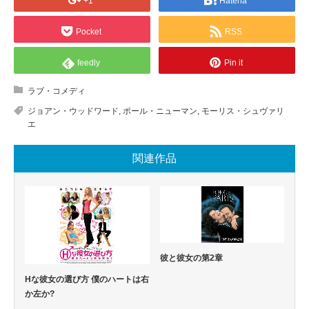
+1
Hatena
Pocket
RSS
feedly
Pin it
ラブ・コメディ
ジョアン・ウッドワード
,
ポール・ニューマン
,
モーリス・シュヴァリ
エ
関連作品
彼と彼女の第2章
Hな彼女の選び方 僕のハートは右
か左か?