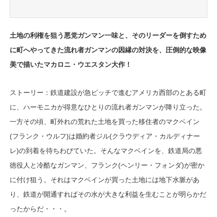
土地の利権を狙う悪党ガンマン一味と、そのリーダーを倒すため
に町へやってきた流れ者ガンマンの因縁の対決を、圧倒的な映像
美で描いたマカロニ・ウエスタン大作！
ストーリー：鉄道建設が急ピッチで進むアメリカ西部のとある町
に、ハーモニカが得意なひとりの流れ者ガンマンが降り立った。
一方その頃、町外れの荒れた土地を買った移住者のマクベイン
(フランク・ウルフ)は婚約者ジル(クラウディア・カルディナー
レ)の到着を待ちわびていた。そんなマクベインを、鉄道局の悪
徳役人と冷酷なガンマン、フランク(ヘンリー・フォンダ)が密か
に付け狙う。それはマクベインが買った土地には地下水脈があ
り、鉄道が開通すればその水が大きな利益を生むことが明らかだ
ったからだ・・・。