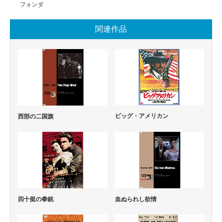
フォンダ
関連作品
ビッグ・アメリカン
西部の二国旗
四十挺の拳銃
血ぬられし欲情