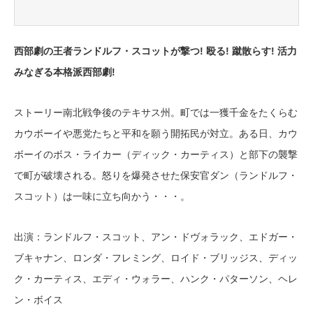
西部劇の王者ランドルフ・スコットが撃つ! 殴る! 蹴散らす! 活力
みなぎる本格派西部劇!
ストーリー南北戦争後のテキサス州。町では一獲千金をたくらむ
カウボーイや悪党たちと平和を願う開拓民が対立。ある日、カウ
ボーイのボス・ライカー（ディック・カーティス）と部下の襲撃
で町が破壊される。怒りを爆発させた保安官ダン（ランドルフ・
スコット）は一味に立ち向かう・・・。
出演：ランドルフ・スコット、アン・ドヴォラック、エドガー・
ブキャナン、ロンダ・フレミング、ロイド・ブリッジス、ディッ
ク・カーティス、エディ・ウォラー、ハンク・パターソン、ヘレ
ン・ボイス